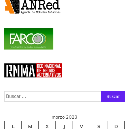
Buscar:
marzo 2023
L
M
X
J
V
S
D