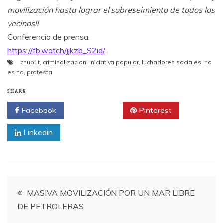
movilización hasta lograr el sobreseimiento de todos los
vecinos!!
Conferencia de prensa:
https://fb.watch/jjkzb_S2id/
chubut
,
criminalizacion
,
iniciativa popular
,
luchadores sociales
,
no
es no
,
protesta
SHARE
Facebook
Twitter
Pinterest
Linkedin
Navegación
MASIVA MOVILIZACIÓN POR UN MAR LIBRE
DE PETROLERAS
de