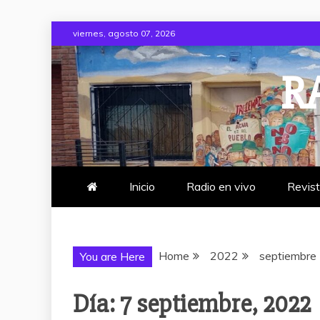
Skip
viernes, agosto 07, 2026
to
content
R
Inicio
Radio en vivo
Revis
Home
2022
septiembre
You are Here
Día:
7 septiembre, 2022