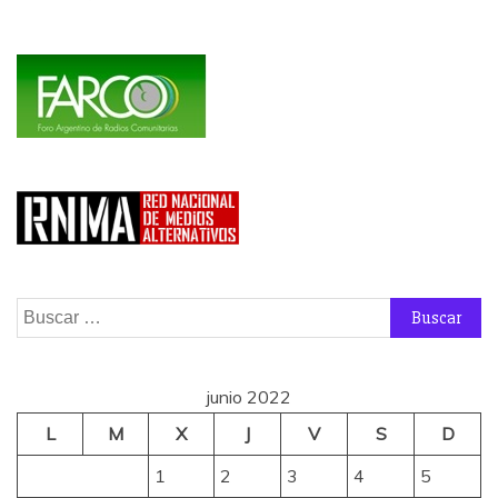
Buscar:
junio 2022
L
M
X
J
V
S
D
1
2
3
4
5