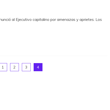
nunció al Ejecutivo capitalino por amenazas y aprietes. Los
1
2
3
4