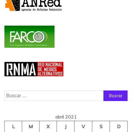
Buscar:
abril 2021
L
M
X
J
V
S
D