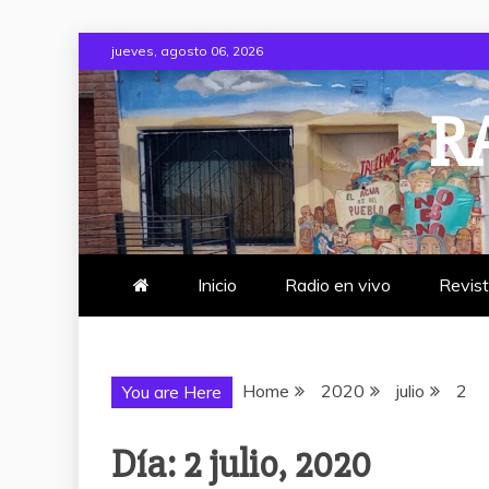
Skip
jueves, agosto 06, 2026
to
content
R
Inicio
Radio en vivo
Revis
Home
2020
julio
2
You are Here
Día:
2 julio, 2020